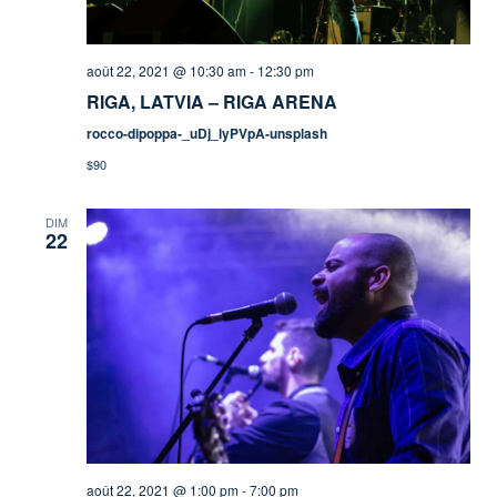
août 22, 2021 @ 10:30 am
-
12:30 pm
RIGA, LATVIA – RIGA ARENA
rocco-dipoppa-_uDj_lyPVpA-unsplash
$90
DIM
22
août 22, 2021 @ 1:00 pm
-
7:00 pm