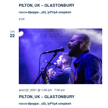
PILTON, UK – GLASTONBURY
rocco-dipoppa-_uDj_lyPVpA-unsplash
$100
DIM
22
août 22, 2021 @ 1:00 pm
-
7:00 pm
PILTON, UK – GLASTONBURY
rocco-dipoppa-_uDj_lyPVpA-unsplash