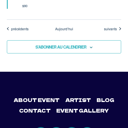
$90
Évènements
Évènements
précédents
Aujourd’hui
suivants
S’ABONNER AU CALENDRIER
ABOUT EVENT
ARTIST
BLOG
CONTACT
EVENT GALLERY