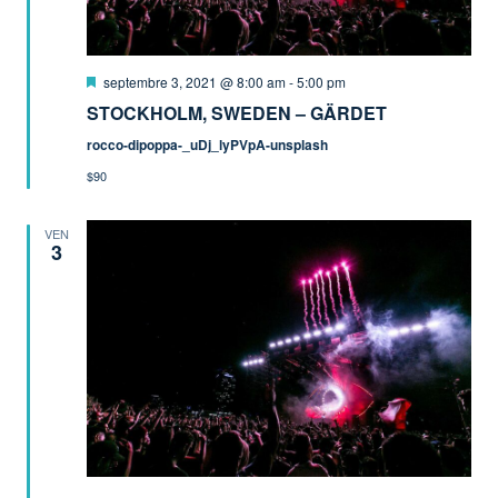
Mis
septembre 3, 2021 @ 8:00 am
-
5:00 pm
en
STOCKHOLM, SWEDEN – GÄRDET
avant
rocco-dipoppa-_uDj_lyPVpA-unsplash
$90
VEN
3