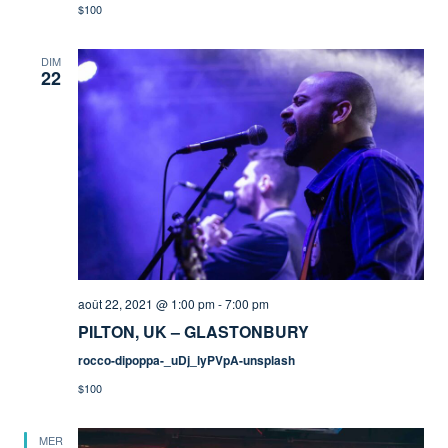
$100
DIM
22
août 22, 2021 @ 1:00 pm
-
7:00 pm
PILTON, UK – GLASTONBURY
rocco-dipoppa-_uDj_lyPVpA-unsplash
$100
MER