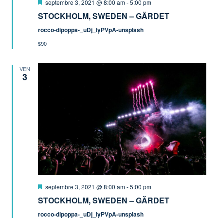
Mis
septembre 3, 2021 @ 8:00 am
-
5:00 pm
en
STOCKHOLM, SWEDEN – GÄRDET
avant
rocco-dipoppa-_uDj_lyPVpA-unsplash
$90
VEN
3
Mis
septembre 3, 2021 @ 8:00 am
-
5:00 pm
en
STOCKHOLM, SWEDEN – GÄRDET
avant
rocco-dipoppa-_uDj_lyPVpA-unsplash