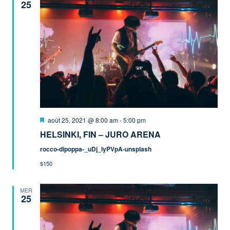
25
Mis
août 25, 2021 @ 8:00 am
-
5:00 pm
en
HELSINKI, FIN – JURO ARENA
avant
rocco-dipoppa-_uDj_lyPVpA-unsplash
$150
MER
25