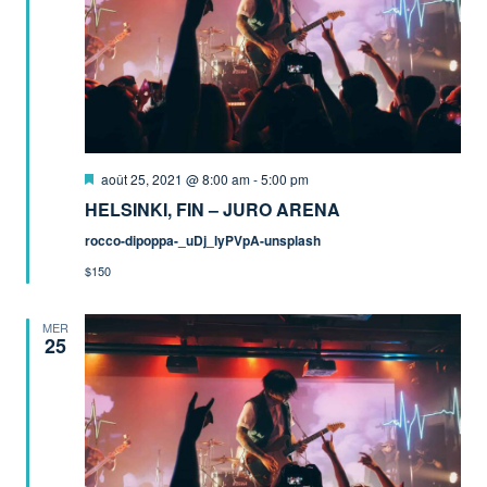
Mis
août 25, 2021 @ 8:00 am
-
5:00 pm
en
HELSINKI, FIN – JURO ARENA
avant
rocco-dipoppa-_uDj_lyPVpA-unsplash
$150
MER
25