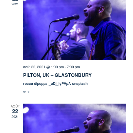
2021
VUES
ÉVÈN
août 22, 2021 @ 1:00 pm
-
7:00 pm
PILTON, UK – GLASTONBURY
rocco-dipoppa-_uDj_lyPVpA-unsplash
$100
AOÛT
22
2021