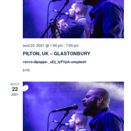
août 22, 2021 @ 1:00 pm
-
7:00 pm
PILTON, UK – GLASTONBURY
rocco-dipoppa-_uDj_lyPVpA-unsplash
$100
AOÛT
22
2021