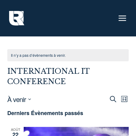
Aller
au
contenu
Il n’y a pas d’évènements à venir.
INTERNATIONAL IT
CONFERENCE
À venir
RECH
NA
RECHERC
LISTE
Sélectionnez
DE
ET
Derniers Évènements passés
une
VU
NAVI
date.
AOÛT
ÉV
DE
22