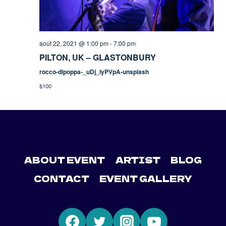
août 22, 2021 @ 1:00 pm
-
7:00 pm
PILTON, UK – GLASTONBURY
rocco-dipoppa-_uDj_lyPVpA-unsplash
$100
ABOUT EVENT
ARTIST
BLOG
CONTACT
EVENT GALLERY